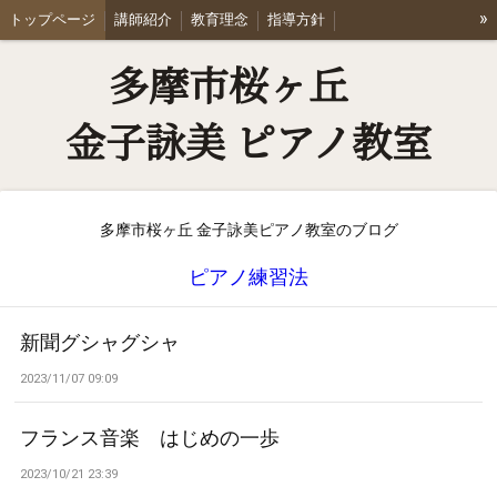
»
トップページ
講師紹介
教育理念
指導方針
Joint Concert たま響
レッスン料金
体験レッスン・お問合せ
多摩市桜ヶ丘
アクセス
Q & A
ブログ
リンク集
会員専用ページ
金子詠美 ピアノ教室
多摩市桜ヶ丘 金子詠美ピアノ教室のブログ
ピアノ練習法
新聞グシャグシャ
2023/11/07 09:09
フランス音楽 はじめの一歩
2023/10/21 23:39